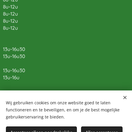
8u-12u
8u-12u
8u-12u
8u-12u
13u-16u30
13u-16u30
13u-16u30
13u-16u
SABKO vzw
Wij gebruiken cookies om onze website goed te laten
functioneren en te beveiligen, en om je de best mogelijke
Sint-Amandsbasisschool Noord maakt deel uit van
gebruikerservaring te bieden.
de scholengemeenschap SABKO vzw.
Meer info:
SABKO.be